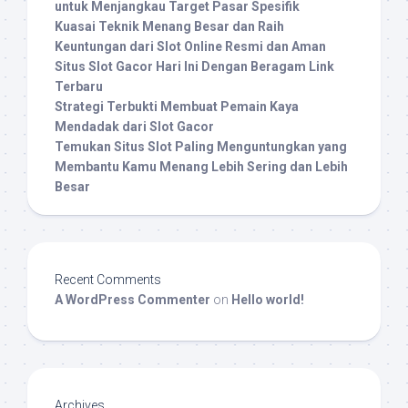
untuk Menjangkau Target Pasar Spesifik
Kuasai Teknik Menang Besar dan Raih
Keuntungan dari Slot Online Resmi dan Aman
Situs Slot Gacor Hari Ini Dengan Beragam Link
Terbaru
Strategi Terbukti Membuat Pemain Kaya
Mendadak dari Slot Gacor
Temukan Situs Slot Paling Menguntungkan yang
Membantu Kamu Menang Lebih Sering dan Lebih
Besar
Recent Comments
A WordPress Commenter
on
Hello world!
Archives