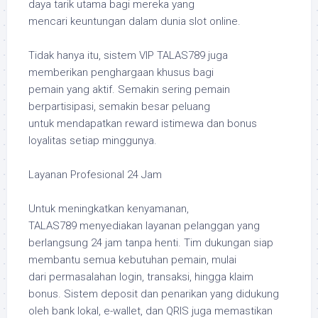
daya tarik utama bagi mereka yang
mencari keuntungan dalam dunia slot online.
Tidak hanya itu, sistem VIP TALAS789 juga
memberikan penghargaan khusus bagi
pemain yang aktif. Semakin sering pemain
berpartisipasi, semakin besar peluang
untuk mendapatkan reward istimewa dan bonus
loyalitas setiap minggunya.
Layanan Profesional 24 Jam
Untuk meningkatkan kenyamanan,
TALAS789 menyediakan layanan pelanggan yang
berlangsung 24 jam tanpa henti. Tim dukungan siap
membantu semua kebutuhan pemain, mulai
dari permasalahan login, transaksi, hingga klaim
bonus. Sistem deposit dan penarikan yang didukung
oleh bank lokal, e-wallet, dan QRIS juga memastikan