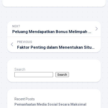
NEXT
Peluang Mendapatkan Bonus Melimpah di Situs Toto Gacor Resmi
PREVIOUS
Faktor Penting dalam Menentukan Situs Slot Gacor Berkualitas dan Aman
Search
Search
Recent Posts
Pemanfaatan Media Sosial Secara Maksimal