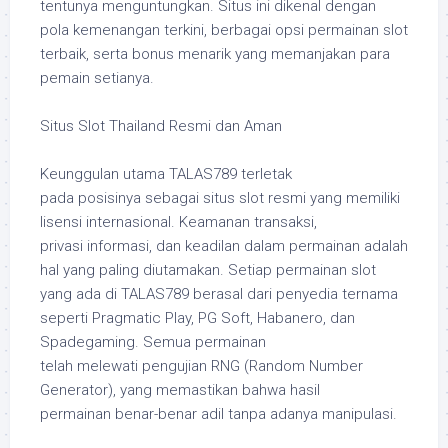
tentunya menguntungkan. Situs ini dikenal dengan
pola kemenangan terkini, berbagai opsi permainan slot
terbaik, serta bonus menarik yang memanjakan para
pemain setianya.
Situs Slot Thailand Resmi dan Aman
Keunggulan utama TALAS789 terletak
pada posisinya sebagai situs slot resmi yang memiliki
lisensi internasional. Keamanan transaksi,
privasi informasi, dan keadilan dalam permainan adalah
hal yang paling diutamakan. Setiap permainan slot
yang ada di TALAS789 berasal dari penyedia ternama
seperti Pragmatic Play, PG Soft, Habanero, dan
Spadegaming. Semua permainan
telah melewati pengujian RNG (Random Number
Generator), yang memastikan bahwa hasil
permainan benar-benar adil tanpa adanya manipulasi.