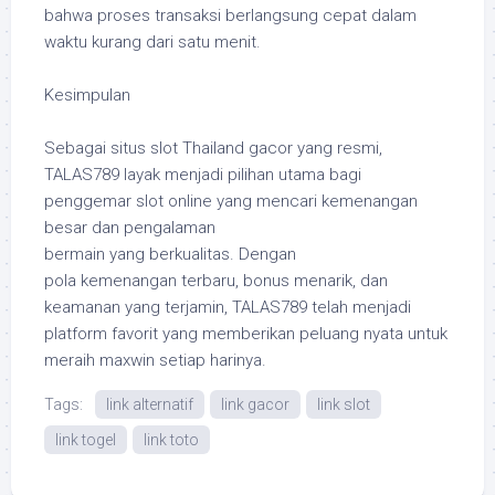
bahwa proses transaksi berlangsung cepat dalam
waktu kurang dari satu menit.
Kesimpulan
Sebagai situs slot Thailand gacor yang resmi,
TALAS789 layak menjadi pilihan utama bagi
penggemar slot online yang mencari kemenangan
besar dan pengalaman
bermain yang berkualitas. Dengan
pola kemenangan terbaru, bonus menarik, dan
keamanan yang terjamin, TALAS789 telah menjadi
platform favorit yang memberikan peluang nyata untuk
meraih maxwin setiap harinya.
Tags:
link alternatif
link gacor
link slot
link togel
link toto