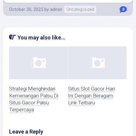
October 30, 2025
by
admin
Uncategorized
0
You may also like...
Strategi Menghindari
Situs Slot Gacor Hari
Kemenangan Palsu Di
Ini Dengan Beragam
Situs Gacor Palsu
Link Terbaru
Terpercaya
Leave a Reply