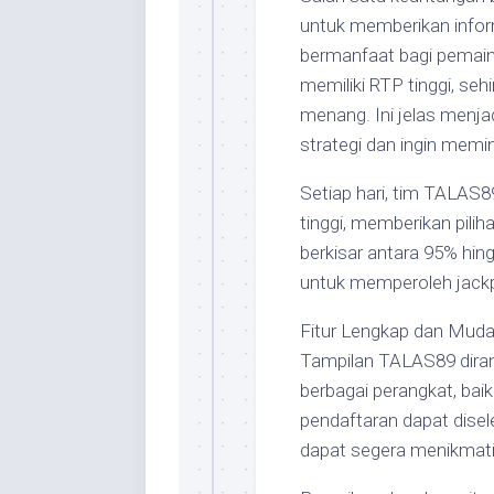
untuk memberikan inform
bermanfaat bagi pemai
memiliki RTP tinggi, se
menang. Ini jelas menj
strategi dan ingin memi
Setiap hari, tim TALAS
tinggi, memberikan pili
berkisar antara 95% hi
untuk memperoleh jack
Fitur Lengkap dan Mud
Tampilan TALAS89 diranc
berbagai perangkat, ba
pendaftaran dapat disel
dapat segera menikmati b