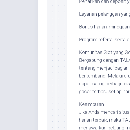
Penarikan dan deposit ya
Layanan pelanggan yang
Bonus harian, mingguan
Program referral serta 
Komunitas Slot yang So
Bergabung dengan TALAS
tentang menjadi bagian d
berkembang. Melalui grup
dapat saling berbagi tip
gacor terbaru setiap hari
Kesimpulan
Jika Anda mencari situs
harian terbaik, maka TAL
menawarkan peluang men