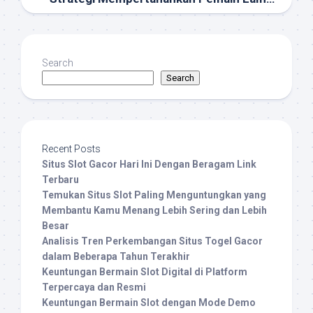
Search
Search
Recent Posts
Situs Slot Gacor Hari Ini Dengan Beragam Link
Terbaru
Temukan Situs Slot Paling Menguntungkan yang
Membantu Kamu Menang Lebih Sering dan Lebih
Besar
Analisis Tren Perkembangan Situs Togel Gacor
dalam Beberapa Tahun Terakhir
Keuntungan Bermain Slot Digital di Platform
Terpercaya dan Resmi
Keuntungan Bermain Slot dengan Mode Demo