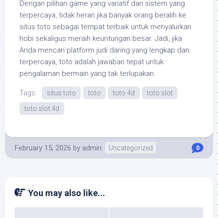
Dengan pilihan game yang variatif dan sistem yang
terpercaya, tidak heran jika banyak orang beralih ke
situs toto sebagai tempat terbaik untuk menyalurkan
hobi sekaligus meraih keuntungan besar. Jadi, jika
Anda mencari platform judi daring yang lengkap dan
terpercaya, toto adalah jawaban tepat untuk
pengalaman bermain yang tak terlupakan.
Tags:
situs toto
toto
toto 4d
toto slot
toto slot 4d
February 15, 2026
by
admin
Uncategorized
0
You may also like...