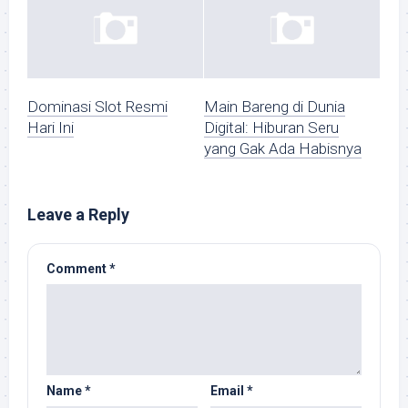
Dominasi Slot Resmi
Main Bareng di Dunia
Hari Ini
Digital: Hiburan Seru
yang Gak Ada Habisnya
Leave a Reply
Comment
*
Name
*
Email
*