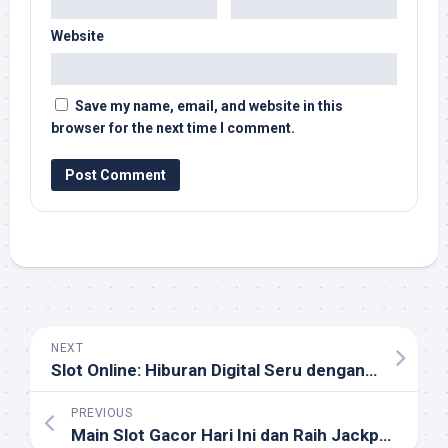
Website
Save my name, email, and website in this
browser for the next time I comment.
NEXT
Slot Online: Hiburan Digital Seru dengan Peluang Menang Maksimal
PREVIOUS
Main Slot Gacor Hari Ini dan Raih Jackpot Fantastis