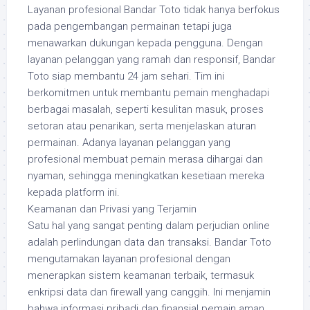
Layanan profesional Bandar Toto tidak hanya berfokus
pada pengembangan permainan tetapi juga
menawarkan dukungan kepada pengguna. Dengan
layanan pelanggan yang ramah dan responsif, Bandar
Toto siap membantu 24 jam sehari. Tim ini
berkomitmen untuk membantu pemain menghadapi
berbagai masalah, seperti kesulitan masuk, proses
setoran atau penarikan, serta menjelaskan aturan
permainan. Adanya layanan pelanggan yang
profesional membuat pemain merasa dihargai dan
nyaman, sehingga meningkatkan kesetiaan mereka
kepada platform ini.
Keamanan dan Privasi yang Terjamin
Satu hal yang sangat penting dalam perjudian online
adalah perlindungan data dan transaksi. Bandar Toto
mengutamakan layanan profesional dengan
menerapkan sistem keamanan terbaik, termasuk
enkripsi data dan firewall yang canggih. Ini menjamin
bahwa informasi pribadi dan finansial pemain aman