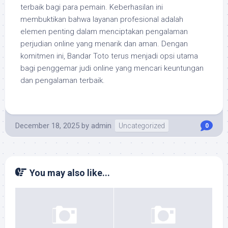
terbaik bagi para pemain. Keberhasilan ini
membuktikan bahwa layanan profesional adalah
elemen penting dalam menciptakan pengalaman
perjudian online yang menarik dan aman. Dengan
komitmen ini, Bandar Toto terus menjadi opsi utama
bagi penggemar judi online yang mencari keuntungan
dan pengalaman terbaik.
December 18, 2025
by
admin
Uncategorized
0
You may also like...