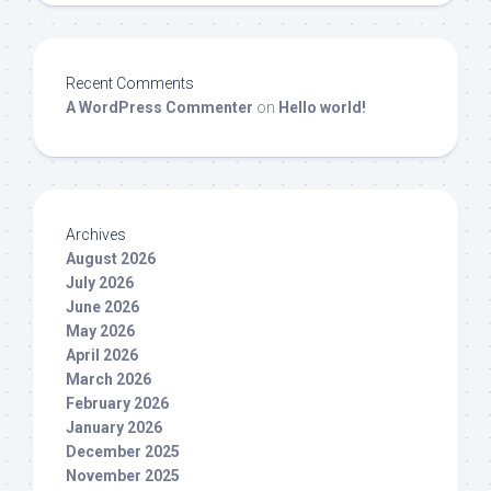
Recent Comments
A WordPress Commenter
on
Hello world!
Archives
August 2026
July 2026
June 2026
May 2026
April 2026
March 2026
February 2026
January 2026
December 2025
November 2025