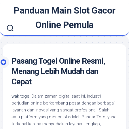
Skip
Panduan Main Slot Gacor
to
content
Online Pemula
Pasang Togel Online Resmi,
Menang Lebih Mudah dan
Cepat
wak togel
Dalam zaman digital saat ini, industri
perjudian online berkembang pesat dengan berbagai
layanan dan inovasi yang sangat profesional. Salah
satu platform yang menonjol adalah Bandar Toto, yang
terkenal karena menyediakan layanan lengkap,