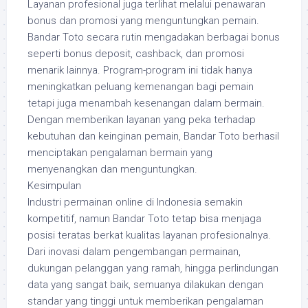
Layanan profesional juga terlihat melalui penawaran
bonus dan promosi yang menguntungkan pemain.
Bandar Toto secara rutin mengadakan berbagai bonus
seperti bonus deposit, cashback, dan promosi
menarik lainnya. Program-program ini tidak hanya
meningkatkan peluang kemenangan bagi pemain
tetapi juga menambah kesenangan dalam bermain.
Dengan memberikan layanan yang peka terhadap
kebutuhan dan keinginan pemain, Bandar Toto berhasil
menciptakan pengalaman bermain yang
menyenangkan dan menguntungkan.
Kesimpulan
Industri permainan online di Indonesia semakin
kompetitif, namun Bandar Toto tetap bisa menjaga
posisi teratas berkat kualitas layanan profesionalnya.
Dari inovasi dalam pengembangan permainan,
dukungan pelanggan yang ramah, hingga perlindungan
data yang sangat baik, semuanya dilakukan dengan
standar yang tinggi untuk memberikan pengalaman