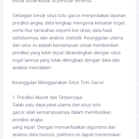
besar untuk keluar di periode tertentu.
Sebagian besar situs toto gacor menyediakan layanan
prediksi angka, data lengkap mengenai keluaran togel,
serta fitur tambahan seperti live draw, data hasil
sebelumnya, dan analisis statistik. Keunggulan utama
dari situs ini adalah kemampuan untuk memberikan
prediksi yang lebih tepat dibandingkan dengan situs
togel lainnya yang tidak dilengkapi dengan data dan
analisis mendalam.
Keunggulan Menggunakan Situs Toto Gacor
1. Prediksi Akurat dan Terpercaya
Salah satu daya pikat utama dari situs toto
gacor ialah kemampuannya dalam memberikan
prediksi angka
yang tepat. Dengan memanfaatkan algoritma dan
analisis data historis, platform ini dapat menentukan