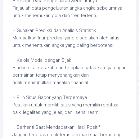
– Pelajari Data Pengeluaran Sebelumnya
Tinjaulah data pengeluaran angka-angka sebelumnya
untuk menemukan pola dan tren tertentu.
– Gunakan Prediksi dan Analisis Statistik
Manfaatkan fitur prediksi yang disediakan oleh situs
untuk menentukan angka yang paling berpotensi.
– Kelola Modal dengan Bijak
Hindari sifat serakah dan tetapkan batas kerugian agar
permainan tetap menyenangkan dan
tidak menimbulkan masalah finansial.
– Pilih Situs Gacor yang Terpercaya
Pastikan untuk memilih situs yang memiliki reputasi
baik, legalitas yang jelas, dan lisensi resmi.
– Berhenti Saat Mendapatkan Hasil Positif
Jangan terjebak untuk terus bermain saat beruntung,