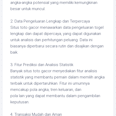
angka-angka potensial yang memiliki kemungkinan
besar untuk muncul.
2. Data Pengeluaran Lengkap dan Terpercaya
Situs toto gacor menawarkan data pengeluaran togel
lengkap dan dapat dipercaya, yang dapat digunakan
untuk analisis dan perhitungan peluang. Data ini
biasanya diperbarui secara rutin dan disajikan dengan
baik.
3. Fitur Prediksi dan Analisis Statistik
Banyak situs toto gacor menyediakan fitur analisis
statistik yang membantu pemain dalam memilih angka
terbaik untuk dipertaruhkan. Fitur ini umumnya
mencakup pola angka, tren keluaran, dan
pola lain yang dapat membantu dalam pengambilan
keputusan.
4. Transaksi Mudah dan Aman