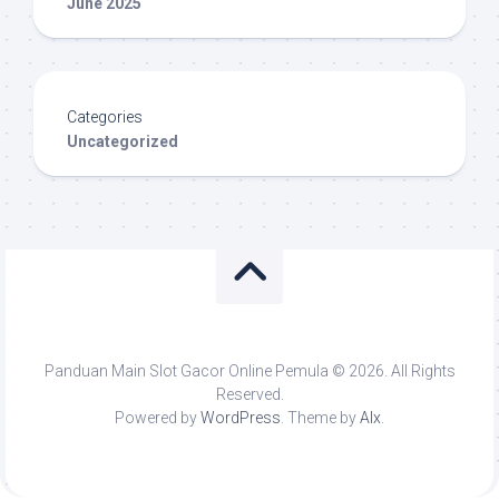
June 2025
Categories
Uncategorized
Panduan Main Slot Gacor Online Pemula © 2026. All Rights
Reserved.
Powered by
WordPress
. Theme by
Alx
.