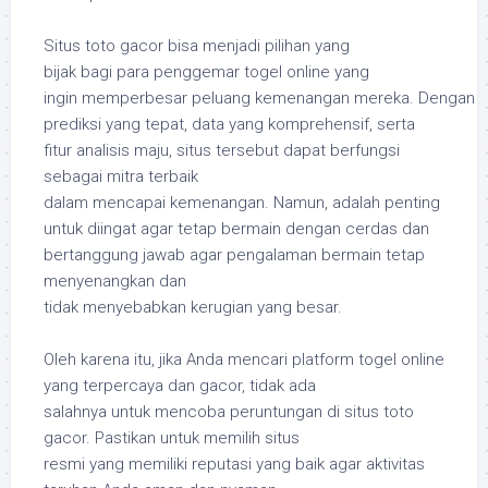
Situs toto gacor bisa menjadi pilihan yang
bijak bagi para penggemar togel online yang
ingin memperbesar peluang kemenangan mereka. Dengan
prediksi yang tepat, data yang komprehensif, serta
fitur analisis maju, situs tersebut dapat berfungsi
sebagai mitra terbaik
dalam mencapai kemenangan. Namun, adalah penting
untuk diingat agar tetap bermain dengan cerdas dan
bertanggung jawab agar pengalaman bermain tetap
menyenangkan dan
tidak menyebabkan kerugian yang besar.
Oleh karena itu, jika Anda mencari platform togel online
yang terpercaya dan gacor, tidak ada
salahnya untuk mencoba peruntungan di situs toto
gacor. Pastikan untuk memilih situs
resmi yang memiliki reputasi yang baik agar aktivitas