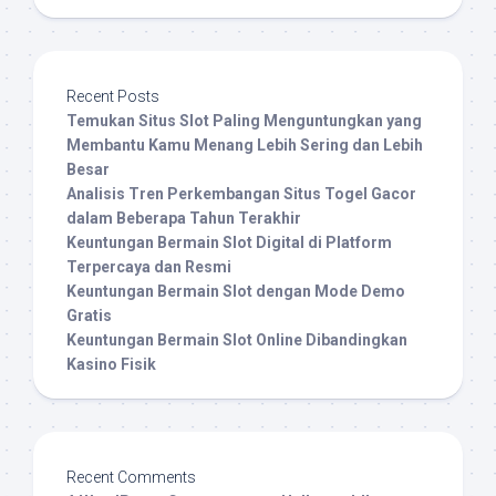
Recent Posts
Temukan Situs Slot Paling Menguntungkan yang
Membantu Kamu Menang Lebih Sering dan Lebih
Besar
Analisis Tren Perkembangan Situs Togel Gacor
dalam Beberapa Tahun Terakhir
Keuntungan Bermain Slot Digital di Platform
Terpercaya dan Resmi
Keuntungan Bermain Slot dengan Mode Demo
Gratis
Keuntungan Bermain Slot Online Dibandingkan
Kasino Fisik
Recent Comments